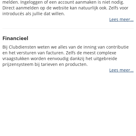
melden. Ingeloggen of een account aanmaken is niet nodig.
Direct aanmelden op de website kan natuurlijk ook. Zelfs voor
introducés als jullie dat willen.
Lees meer…
Financieel
Bij Clubdiensten weten we alles van de inning van contributie
en het versturen van facturen. Zelfs de meest complexe
vraagstukken worden eenvoudig dankzij het uitgebreide
prijzensysteem bij tarieven en producten.
Lees meer…
Gekoppelde website
Met een gekoppelde website zijn de mogelijkheden die
Clubdiensten biedt eindeloos. Eenvoudig prachtige
websitepagina's opmaken, responsief, ledenaccounts, artikelen
uitsluitend voor leden en nog veel meer. Op servers in
Nederland.
Lees meer…